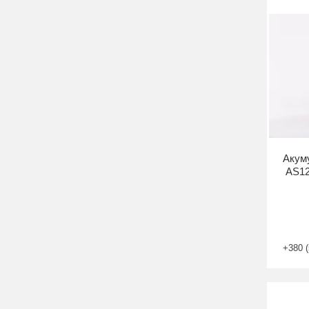
Акуму
AS12
+380 (