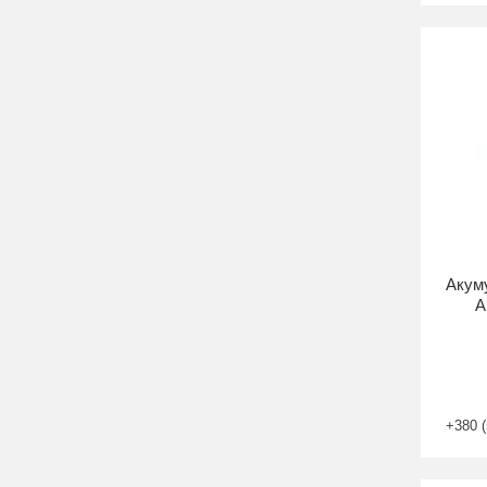
Акуму
A
+380 (