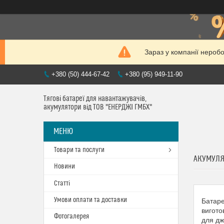
Зараз у компанії нероб
+380 (50) 444-67-42
+380 (95) 949-11-90
Тягові батареї для навантажувачів,
акумулятори від ТОВ "ЕНЕРДЖІ ГМБХ"
Товари та послуги
АКУМУЛЯ
Новини
Статті
Умови оплати та доставки
Батаре
вигото
Фотогалерея
для дж