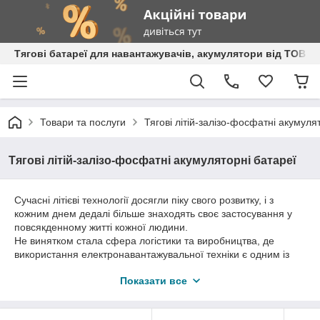
Тягові батареї для навантажувачів, акумулятори від ТОВ 
Товари та послуги
Тягові літій-залізо-фосфатні акумуля
Тягові літій-залізо-фосфатні акумуляторні батареї
Сучасні літієві технології досягли піку свого розвитку, і з
кожним днем дедалі більше знаходять своє застосування у
повсякденному житті кожної людини.
Не винятком стала сфера логістики та виробництва, де
використання електронавантажувальної техніки є одним із
ключових інструментів для роботи бізнесу.
Показати все
Завдяки стійкому розвитку галузі, дослідженням та
впровадженню передових технологій при виробництві
тяговий літій-залізо-фосфатних акумуляторних батарей