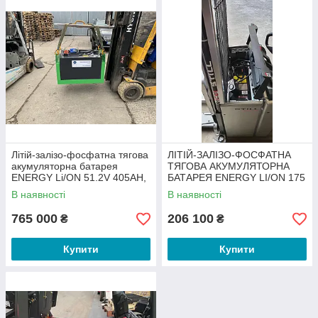
Літій-залізо-фосфатна тягова
ЛІТІЙ-ЗАЛІЗО-ФОСФАТНА
акумуляторна батарея
ТЯГОВА АКУМУЛЯТОРНА
ENERGY Li/ON 51.2V 405AH,
БАТАРЕЯ ENERGY LI/ON 175
LiFePO4
АГ 25,6В, LiFePO4
В наявності
В наявності
765 000
206 100
₴
₴
Купити
Купити