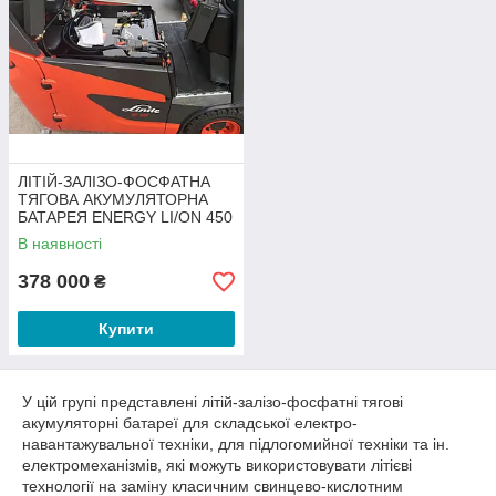
ЛІТІЙ-ЗАЛІЗО-ФОСФАТНА
ТЯГОВА АКУМУЛЯТОРНА
БАТАРЕЯ ENERGY LI/ON 450
АГ 25,6В, LiFePO4
В наявності
378 000
₴
Купити
У цій групі представлені літій-залізо-фосфатні тягові
акумуляторні батареї для складської електро-
навантажувальної техніки, для підлогомийної техніки та ін.
електромеханізмів, які можуть використовувати літієві
технології на заміну класичним свинцево-кислотним