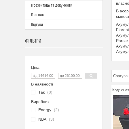
власн
Презентації та документи
В асор
Про нас
ємності
Акуму
Відгуки
Fiorent
Акуму
ФІЛЬТРИ
Parcar 
Акуму
Акуму
Ціна
В наявності
quas
Так
8
Виробник
Energy
2
NBA
3