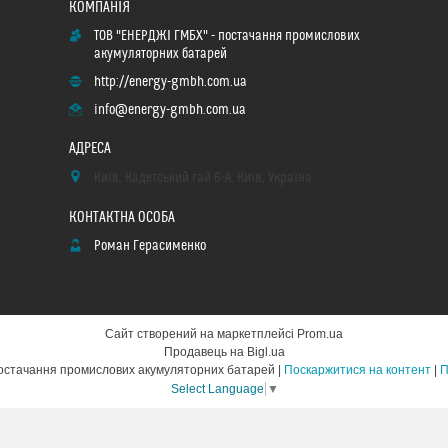
ТОВ "ЕНЕРДЖІ ГМБХ" - постачання промислових
акумуляторних батарей
http://energy-gmbh.com.ua
info@energy-gmbh.com.ua
Київ, Кадетський гай 6-А, Київ, Україна
Роман Герасименко
Сайт створений на маркетплейсі
Prom.ua
Продавець на Bigl.ua
ТОВ "ЕНЕРДЖІ ГМБХ" - постачання промислових акумуляторних батарей |
Поскаржитися на контент
|
П
Select Language
▼