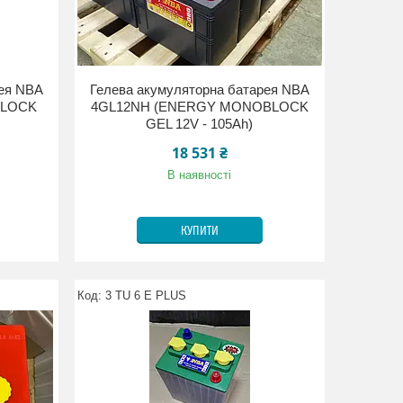
рея NBA
Гелева акумуляторна батарея NBA
BLOCK
4GL12NH (ENERGY MONOBLOCK
GEL 12V - 105Ah)
18 531 ₴
В наявності
КУПИТИ
3 TU 6 E PLUS