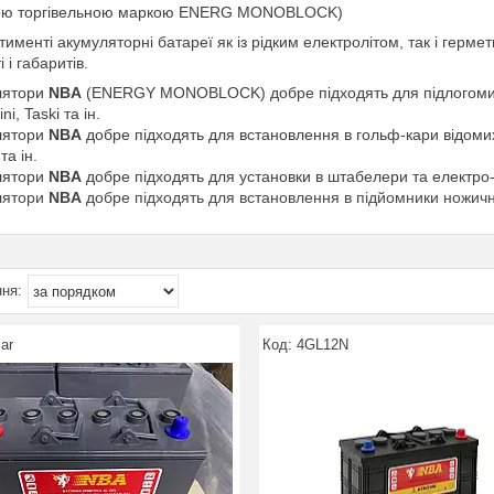
ою торгівельною маркою ENERG MONOBLOCK)
тименті акумуляторні батареї як із рідким електролітом, так і гермети
 і габаритів.
лятори
NBA
(ENERGY MONOBLOCK) добре підходять для підлогомийни
ini, Taski та ін.
лятори
NBA
добре підходять для встановлення в гольф-кари відомих
та ін.
лятори
NBA
добре підходять для установки в штабелери та електро-рок
лятори
NBA
добре підходять для встановлення в підйомники ножичні т
ar
4GL12N