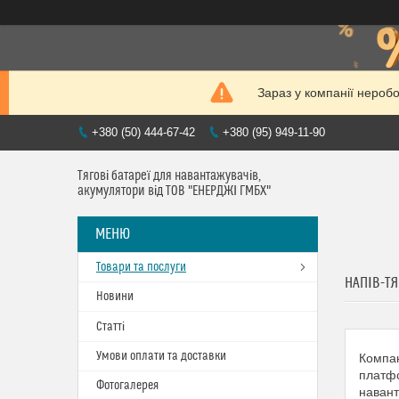
Зараз у компанії нероб
+380 (50) 444-67-42
+380 (95) 949-11-90
Тягові батареї для навантажувачів,
акумулятори від ТОВ "ЕНЕРДЖІ ГМБХ"
Товари та послуги
НАПІВ-ТЯ
Новини
Статті
Умови оплати та доставки
Компан
платфо
Фотогалерея
навант