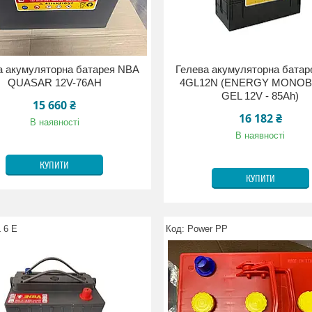
а акумуляторна батарея NBA
Гелева акумуляторна бата
QUASAR 12V-76AH
4GL12N (ENERGY MONO
GEL 12V - 85Ah)
15 660 ₴
16 182 ₴
В наявності
В наявності
КУПИТИ
КУПИТИ
 6 E
Power PP