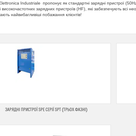
 Elettronica Industriale пропонує як стандартні зарядні пристрої (50H
і високочастотних зарядних пристроїв (HF), які забезпечують всі нео
ають найвибагливіші побажання клієнтів!
ЗАРЯДНІ ПРИСТРОЇ SPE СЕРІЇ SPT (ТРЬОХ ФАЗНІ)