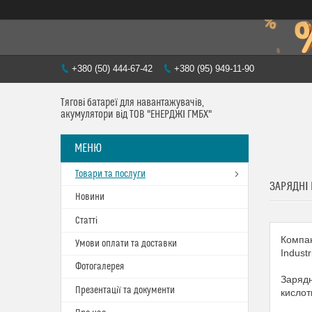
+380 (50) 444-67-42
+380 (95) 949-11-90
Тягові батареї для навантажувачів,
акумулятори від ТОВ "ЕНЕРДЖІ ГМБХ"
Товари та послуги
ЗАРЯДНІ
Новини
Статті
Компан
Умови оплати та доставки
Industr
Фотогалерея
Зарядн
Презентації та документи
кислот