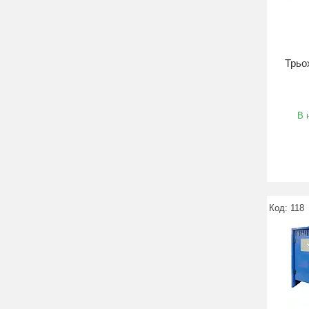
Трьо
В 
118