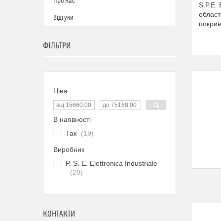
Про нас
S.P.E.
област
Відгуки
покрив
ФІЛЬТРИ
Ціна
В наявності
Так
19
Виробник
P. S. E. Elettronica Industriale
20
КОНТАКТИ