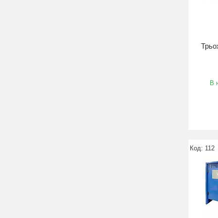
Трьо
В 
112