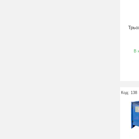
Трьо
В 
138