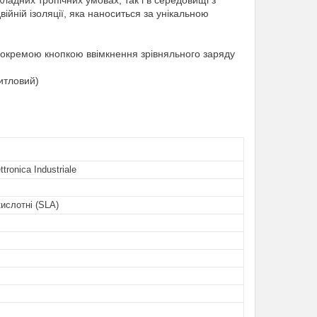
адних тропічних умовах, так і в середовищі з
ійній ізоляції, яка наноситься за унікальною
 з окремою кнопкою ввімкнення зрівняльного заряду
итловий)
ttronica Industriale
ислотні (SLA)