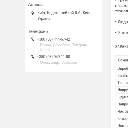
• Тран
низько
технол
Київ, Кадетський гай 6-А, Київ,
Україна
• Діод
• У ко
+380 (50) 444-67-42
Роман, (Vodafone, Telegram,
ХАРАК
Viber)
+380 (95) 949-11-90
Осно
Олександр, Vodafone
Вироб
Країн
Тип а
Напру
Індик
Напру
Час з
Кільк
Номін