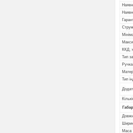
Наявн
Наявн
Гаран
Струм
Мінім
Макси
ККД, 
Тип з
Ручка
Матер
Тип і
Додат
Кільк
Габар
Довж
Шири
Маса