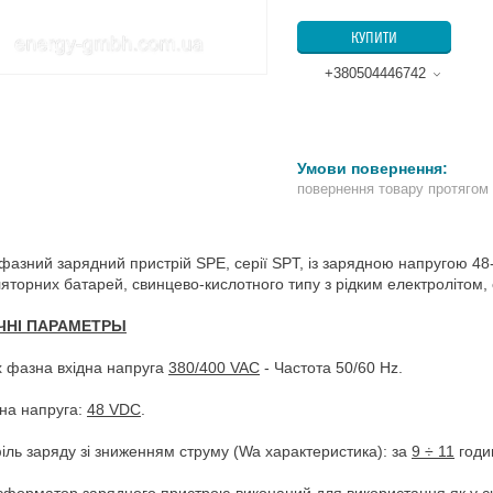
КУПИТИ
+380504446742
повернення товару протягом
фазний зарядний пристрій SPE, серії SPT, із зарядною напругою 48
яторних батарей, свинцево-кислотного типу з рідким електролітом, 
ЧНІ ПАРАМЕТРЫ
х фазна вхідна напруга
380/400 VAC
- Частота 50/60 Hz.
дна напруга:
48 VDC
.
іль заряду зі зниженням струму (Wa характеристика): за
9 ÷ 11
годи