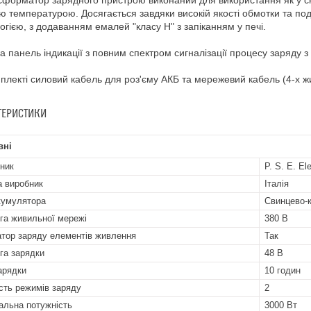
сформатор зарядного пристрою виконаний для використання як у скл
ю температурою. Досягається завдяки високій якості обмотки та подв
огією, з додаванням емалей "класу Н" з запіканням у печі.
на панель індикації з повним спектром сигналізації процесу заряду
мплекті силовий кабель для роз'єму АКБ та мережевий кабель (4-х ж
ТЕРИСТИКИ
вні
ник
P. S. E. Ele
а виробник
Італія
кумулятора
Свинцево-к
га живильної мережі
380 В
атор заряду елементів живлення
Так
га зарядки
48 В
арядки
10 годин
ість режимів заряду
2
альна потужність
3000 Вт