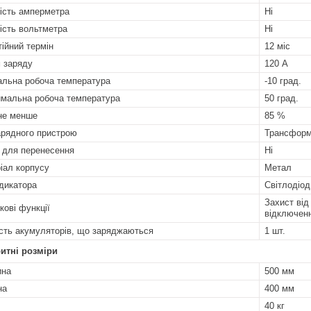
ість амперметра
Ні
ість вольтметра
Ні
тійний термін
12 міс
 заряду
120 А
альна робоча температура
-10 град.
мальна робоча температура
50 град.
не менше
85 %
арядного пристрою
Трансформ
 для перенесення
Ні
іал корпусу
Метал
ндикатора
Світлодіод
Захист від
кові функції
відключен
ість акумуляторів, що заряджаються
1 шт.
итні розміри
ина
500 мм
на
400 мм
40 кг