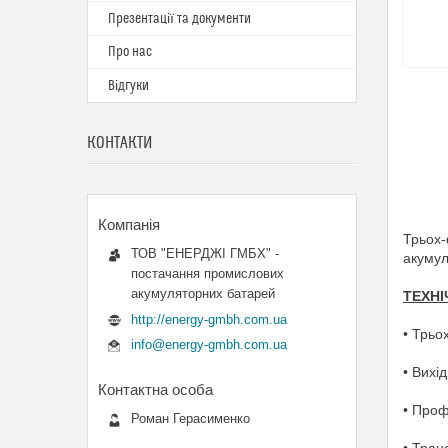
Презентації та документи
Про нас
Відгуки
КОНТАКТИ
Трьох-
ТОВ "ЕНЕРДЖІ ГМБХ" -
акумул
постачання промислових
акумуляторних батарей
ТЕХНІ
http://energy-gmbh.com.ua
• Трьо
info@energy-gmbh.com.ua
• Вихі
• Проф
Роман Герасименко