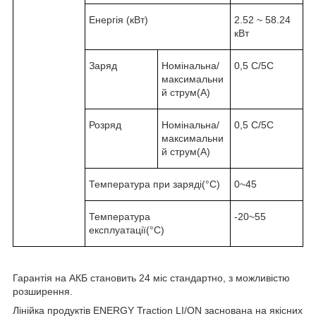
Енергія (кВт)
2.52 ~ 58.24
кВт
Заряд
Номінальна/
0,5 С/5C
максимальни
й струм(A)
Розряд
Номінальна/
0,5 С/5C
максимальни
й струм(A)
Температура при заряді(°C)
0~45
Температура
-20~55
експлуатації(°C)
Гарантія на АКБ становить 24 міс стандартно, з можливістю
розширення.
Лінійка продуктів ENERGY Traction LI/ON заснована на якісних