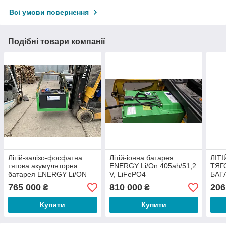
Всі умови повернення
Подібні товари компанії
Літій-залізо-фосфатна
Літій-іонна батарея
ЛІТ
тягова акумуляторна
ENERGY Li/On 405ah/51,2
ТЯГ
батарея ENERGY Li/ON
V, LiFePO4
БАТ
51.2V 405AH, LiFePO4
175 
765 000
810 000
206
₴
₴
Купити
Купити