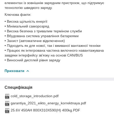
елементах із зовнішнім зарядним пристроєм, що підтримує
технологію швидкого заряду.
Ключова факти:
• Висока щільність енергії
• Мінімальний саморозряд
• Висока безпека з тривалим терміном служби
• Вбудована система управління батареями
• Захист (автоматичне відключення)
• Підходить як для нової, так і вживаної вантажної техніки
• Працює як інтегрована частина вилочного навантажувача
завдяки інтерфейсу зв'язку на основі CAN/BUS
• Виносний дисплей рівня заряду
Приховати
Специфікація
cold_storage_introduction.pdf
garantiya_2021_eikto_energy_korrektnaya.pdf
25.6V 450AH 800X310X590(H) 400kg.PDF