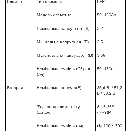
Елемент
Тип елемента
LFP
Модель елемента
50..150Ah
Номінальна напруга ел. (В)
3.2
Мінімальна напруга ел. (В)
2.5
Максимальна напруга ел. (В)
3.65
Номінальна ємність (С5) ел.
50..150аг
(Ач)
Батарея
Номінальна напруга(В)
25,6 В
/ 51,2
В / 83.2 В
З'єднання елементів у
8-16-26S
батареї
/(4~9)P
Номінальна ємність (ач)
від 100 ~ 700