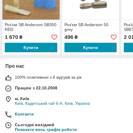
Роз'єм SB Anderson SB350
Роз'єм SB Anderson 50
Роз'
RED
grey
SBE3
1 670
496
2 0
₴
₴
Купити
Купити
Про нас
100% позитивних з 6 відгуків за рік
Працює з 22.10.2008
м. Київ
Київ, Кадетський гай 6-А, Київ, Україна
Контакти
Сьогодні вихідний
Показати весь графік роботи