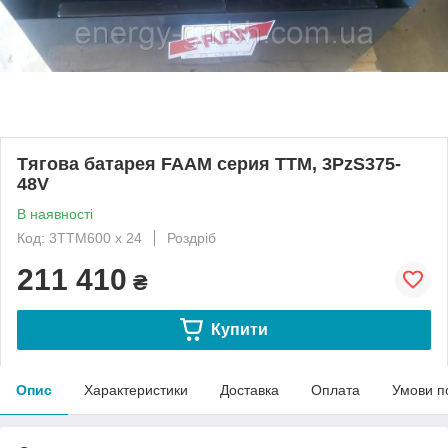
Тягова батарея FAAM серия TTM, 3PzS375-
48V
В наявності
Код: 3TTM600 x 24
Роздріб
211 410
₴
Купити
Опис
Характеристики
Доставка
Оплата
Умови п