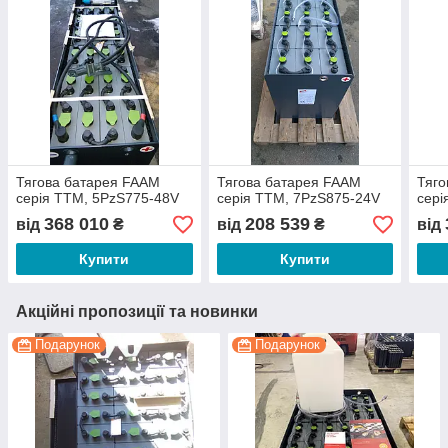
Тягова батарея FAAM
Тягова батарея FAAM
Тяго
серія TTM, 5PzS775-48V
серія TTM, 7PzS875-24V
сері
368 010
208 539
від
₴
від
₴
від
Купити
Купити
Акційні пропозиції та новинки
Подарунок
Подарунок