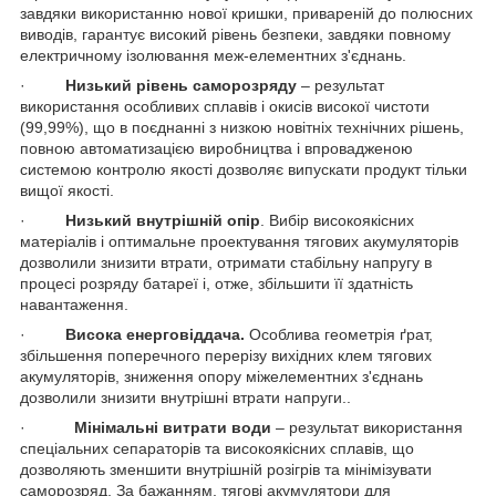
завдяки використанню нової кришки, привареній до полюсних
виводів, гарантує високий рівень безпеки, завдяки повному
електричному ізолювання меж-елементних з'єднань.
·
Низький рівень саморозряду
– результат
використання особливих сплавів і окисів високої чистоти
(99,99%), що в поєднанні з низкою новітніх технічних рішень,
повною автоматизацією виробництва і впровадженою
системою контролю якості дозволяє випускати продукт тільки
вищої якості.
·
Низький внутрішній опір
. Вибір високоякісних
матеріалів і оптимальне проектування тягових акумуляторів
дозволили знизити втрати, отримати стабільну напругу в
процесі розряду батареї і, отже, збільшити її здатність
навантаження.
·
Висока енерговіддача.
Особлива геометрія ґрат,
збільшення поперечного перерізу вихідних клем тягових
акумуляторів, зниження опору міжелементних з'єднань
дозволили знизити внутрішні втрати напруги..
·
Мінімальні витрати води
– результат використання
спеціальних сепараторів та високоякісних сплавів, що
дозволяють зменшити внутрішній розігрів та мінімізувати
саморозряд. За бажанням, тягові акумулятори для