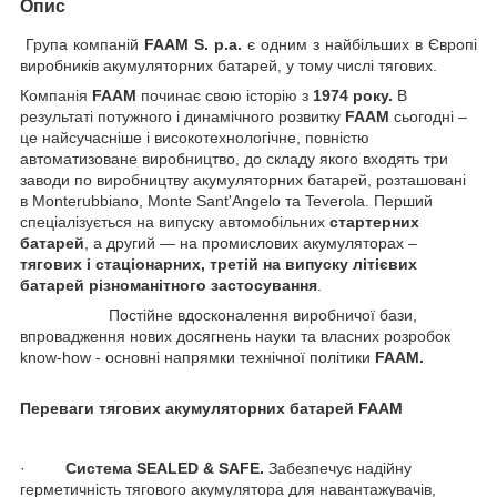
Опис
Група компаній
FAAM S. p.a.
є одним з найбільших в Європі
виробників акумуляторних батарей, у тому числі тягових.
Компанія
FAAM
починає свою історію з
1974 року.
В
результаті потужного і динамічного розвитку
FAAM
сьогодні –
це найсучасніше і високотехнологічне, повністю
автоматизоване виробництво, до складу якого входять три
заводи по виробництву акумуляторних батарей, розташовані
в Monterubbiano, Monte Sant'Angelo та Teverola. Перший
спеціалізується на випуску автомобільних
стартерних
батарей
, а другий ― на промислових акумуляторах –
тягових і стаціонарних, третій на випуску літієвих
батарей різноманітного застосування
.
Постійне вдосконалення виробничої бази,
впровадження нових досягнень науки та власних розробок
know-how - основні напрямки технічної політики
FAAM.
Переваги тягових акумуляторних батарей FAAM
·
Система SEALED & SAFE.
Забезпечує надійну
герметичність тягового акумулятора для навантажувачів,