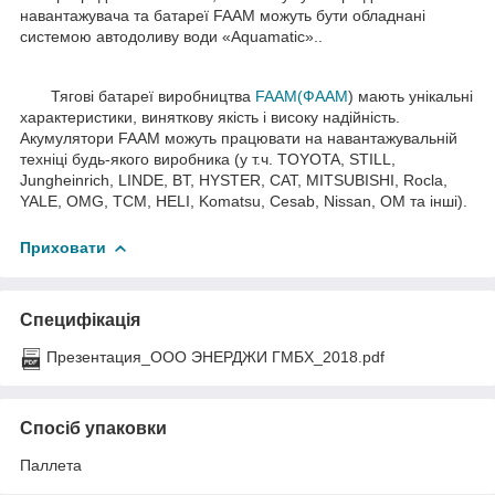
навантажувача та батареї FAAM можуть бути обладнані
системою автодоливу води «Aquamatic»..
Тягові батареї виробництва
FAAM(ФААМ
) мають унікальні
характеристики, виняткову якість і високу надійність.
Акумулятори FAAM можуть працювати на навантажувальній
техніці будь-якого виробника (у т.ч. TOYOTA, STILL,
Jungheinrich, LINDE, BT, HYSTER, CAT, MITSUBISHI, Rocla,
YALE, OMG, TCM, HELI, Komatsu, Cesab, Nissan, OM та інші).
Приховати
Специфікація
Презентация_ООО ЭНЕРДЖИ ГМБХ_2018.pdf
Спосіб упаковки
Паллета