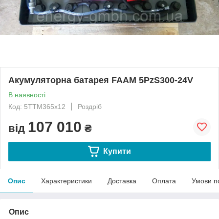
Акумуляторна батарея FAAM 5PzS300-24V
В наявності
Код: 5TTM365x12
Роздріб
107 010
від
₴
Купити
Опис
Характеристики
Доставка
Оплата
Умови п
Опис