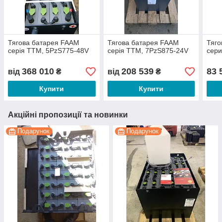
Тягова батарея FAAM
Тягова батарея FAAM
Тяго
серія TTM, 5PzS775-48V
серія TTM, 7PzS875-24V
сери
368 010
208 539
83 
від
₴
від
₴
Купити
Купити
Акційні пропозиції та новинки
Подарунок
Подарунок