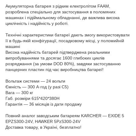
Акумуляторна батарея з рідким електролітом FAAM,
розроблена спеціально для застосування в поломяних
машинах і підіймальному обладнанні, де важлива висока
циклічність і надійність у роботі.
Технічні характеристики батареї дають змогу використовувати
її в будь-якій конфігурації, посадковому місці, у поломийній
машині
Висока надійність батарей підтверджена реальними
випробуваннями та досягає 1600 глибоких циклів
розряджання (за умови DOD 80%), завдяки застосуванню
панцерних пластин під час виробництва батареї!
Вольтаж системи — 24 вольти
Ємність — 300 А·год (у разі С5)
Вага — 300 кг
Габ. розміри 615*420*380Н
Гарантія — 36 місяців із дати продажу
Повний аналог заводським батареям KARCHER — EXIDE 5
EPZS300-24V, HAWKER 5PzS300-24V
Доставка товару, в Україні, безплатно!