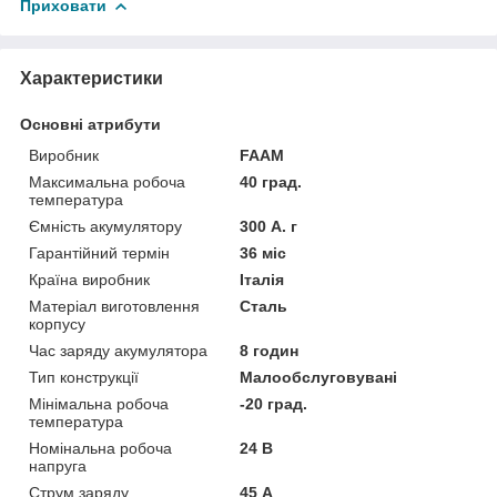
Приховати
Характеристики
Основні атрибути
Виробник
FAAM
Максимальна робоча
40 град.
температура
Ємність акумулятору
300 А. г
Гарантійний термін
36 міс
Країна виробник
Італія
Матеріал виготовлення
Сталь
корпусу
Час заряду акумулятора
8 годин
Тип конструкції
Малообслуговувані
Мінімальна робоча
-20 град.
температура
Номінальна робоча
24 В
напруга
Струм заряду
45 А