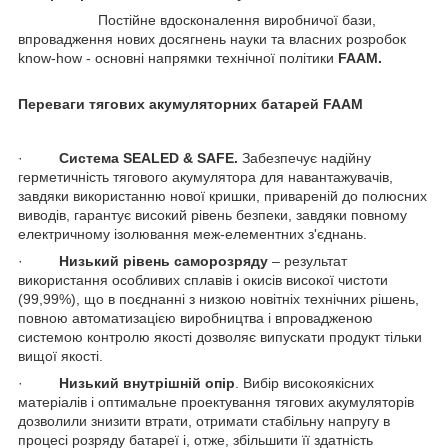
Постійне вдосконалення виробничої бази,
впровадження нових досягнень науки та власних розробок
know-how - основні напрямки технічної політики
FAAM.
Переваги тягових акумуляторних батарей FAAM
·
Система SEALED & SAFE.
Забезпечує надійну
герметичність тягового акумулятора для навантажувачів,
завдяки використанню нової кришки, привареній до полюсних
виводів, гарантує високий рівень безпеки, завдяки повному
електричному ізолювання меж-елементних з'єднань.
·
Низький рівень саморозряду
– результат
використання особливих сплавів і окисів високої чистоти
(99,99%), що в поєднанні з низкою новітніх технічних рішень,
повною автоматизацією виробництва і впровадженою
системою контролю якості дозволяє випускати продукт тільки
вищої якості.
·
Низький внутрішній опір
. Вибір високоякісних
матеріалів і оптимальне проектування тягових акумуляторів
дозволили знизити втрати, отримати стабільну напругу в
процесі розряду батареї і, отже, збільшити її здатність