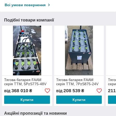
Всі умови повернення
Подібні товари компанії
Тягова батарея FAAM
Тягова батарея FAAM
Тяго
серія TTM, 5PzS775-48V
серія TTM, 7PzS875-24V
сери
368 010
208 539
211
від
₴
від
₴
Купити
Купити
Акційні пропозиції та новинки