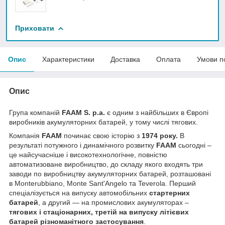
Приховати
Опис
Характеристики
Доставка
Оплата
Умови п
Опис
Група компаній
FAAM S. p.a.
є одним з найбільших в Європі
виробників акумуляторних батарей, у тому числі тягових.
Компанія
FAAM
починає свою історію з
1974 року.
В
результаті потужного і динамічного розвитку
FAAM
сьогодні –
це найсучасніше і високотехнологічне, повністю
автоматизоване виробництво, до складу якого входять три
заводи по виробництву акумуляторних батарей, розташовані
в Monterubbiano, Monte Sant'Angelo та Teverola. Перший
спеціалізується на випуску автомобільних
стартерних
батарей
, а другий ― на промислових акумуляторах –
тягових і стаціонарних, третій на випуску літієвих
батарей різноманітного застосування
.