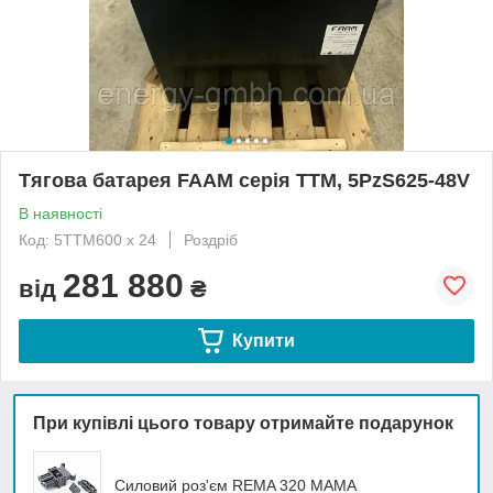
Тягова батарея FAAM серія TTM, 5PzS625-48V
В наявності
Код: 5TTM600 x 24
Роздріб
281 880
від
₴
Купити
При купівлі цього товару отримайте подарунок
Силовий роз'єм REMA 320 MAMA