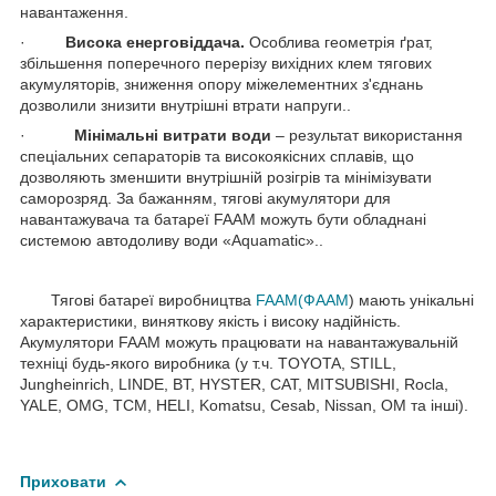
навантаження.
·
Висока енерговіддача.
Особлива геометрія ґрат,
збільшення поперечного перерізу вихідних клем тягових
акумуляторів, зниження опору міжелементних з'єднань
дозволили знизити внутрішні втрати напруги..
·
Мінімальні витрати води
– результат використання
спеціальних сепараторів та високоякісних сплавів, що
дозволяють зменшити внутрішній розігрів та мінімізувати
саморозряд. За бажанням, тягові акумулятори для
навантажувача та батареї FAAM можуть бути обладнані
системою автодоливу води «Aquamatic»..
Тягові батареї виробництва
FAAM(ФААМ
) мають унікальні
характеристики, виняткову якість і високу надійність.
Акумулятори FAAM можуть працювати на навантажувальній
техніці будь-якого виробника (у т.ч. TOYOTA, STILL,
Jungheinrich, LINDE, BT, HYSTER, CAT, MITSUBISHI, Rocla,
YALE, OMG, TCM, HELI, Komatsu, Cesab, Nissan, OM та інші).
Приховати