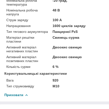
Мінімальна робоча
-20 град.
температура
Номінальна робоча
48 В
напруга
Струм заряду
100 А
Напрацювання
1600 циклів заряду
Тип тягового акумулятора
Панцирної PzS
Матеріал решітки
Свинець-сурма
пластини
Активний матеріал
Двоокис свинцю
негативних пластин
Активний матеріал
Двоокис свинцю
позитивних пластин
Кількість сурми
6 %
Користувальницькі характеристики
Вага
920
Тип струмовивіду
M10
Приховати